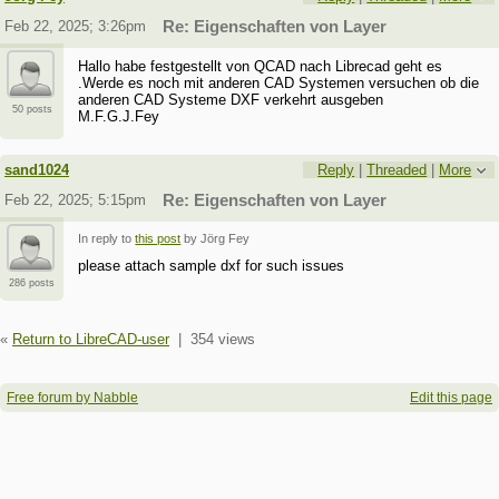
Feb 22, 2025; 3:26pm
Re: Eigenschaften von Layer
Hallo habe festgestellt von QCAD nach Librecad geht es
.Werde es noch mit anderen CAD Systemen versuchen ob die
anderen CAD Systeme DXF verkehrt ausgeben
50 posts
M.F.G.J.Fey
sand1024
Reply
|
Threaded
|
More
Feb 22, 2025; 5:15pm
Re: Eigenschaften von Layer
In reply to
this post
by Jörg Fey
please attach sample dxf for such issues
286 posts
«
Return to LibreCAD-user
|
354 views
Free forum by Nabble
Edit this page