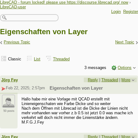
LibreCAD - forum locked! please use https://discourse.librecad.org/ now
›
LibreCAD-user
Login
Register
Eigenschaften von Layer
‹
›
Previous Topic
Next Topic
Classic
List
Threaded
3 messages
Options
Jörg Fey
Reply
|
Threaded
|
More
Feb 22, 2025; 2:57pm
Eigenschaften von Layer
Hallo habe mir eine Vorlage mit QCAD erstellt mit
Linieneigenschaten wie Farbe Dicke und so weiter
Nach dem Öffnen mit Librecad ist die Dicke der Linien nicht
50 posts
mehr vorhanden war vorher z.b 0.5 ist jetzt 0.0 was mache ich
verkehrt will doch nicht immer die Linienstärke ändern.
M.F.G.J.Fey
Jörg Fey
Reply
|
Threaded
|
More