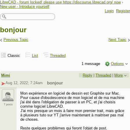
LibreCAD - forum locked! please use https://discourse.librecad.org/ now
›
New user - Introduce yourself
Login
Register
bonjour
‹
›
Previous Topic
Next Topic
Classic
List
Threaded
1 message
Options
Mimi
Reply
|
Threaded
|
More
Aug 12, 2022; 7:24am
bonjour
Mon expérience en logiciel de dessin est Graphite sur Mac.
Pour cause d'obsolescence de mon logiciel et de ma machine
j'ai été dans l'obligation de passer à un PC, et j'ai choisis
7 posts
comme logiciel LibreCAD.
J'ai mis presque un mois à faire mon premier trait, mais grâce
à plusieurs tuto sur YT j'arrive maintenant à maitriser pas mal
de choses.
Reste quelques problèmes qui feront l'objet de post.