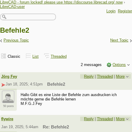
LibreCAD - forum locked! please use https://discourse.librecad.org/ now
›
LibreCAD-user
Login
Register
Befehle2
‹
›
Previous Topic
Next Topic
Classic
List
Threaded
2 messages
Options
Jörg Fey
Reply
|
Threaded
|
More
Jan 18, 2025; 4:51pm
Befehle2
Hallo Gibt es eine Liste der Befehle zum ausdrucken ich
möchte gerne die Befehle lernen
M.F.G.J.Fey
50 posts
flywire
Reply
|
Threaded
|
More
Jan 19, 2025; 5:44am
Re: Befehle2