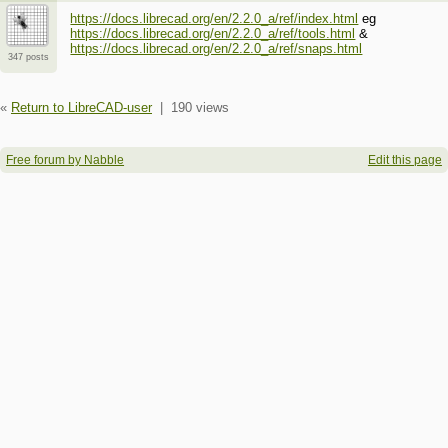
https://docs.librecad.org/en/2.2.0_a/ref/index.html
eg
https://docs.librecad.org/en/2.2.0_a/ref/tools.html
&
https://docs.librecad.org/en/2.2.0_a/ref/snaps.html
347 posts
«
Return to LibreCAD-user
|
190 views
Free forum by Nabble
Edit this page