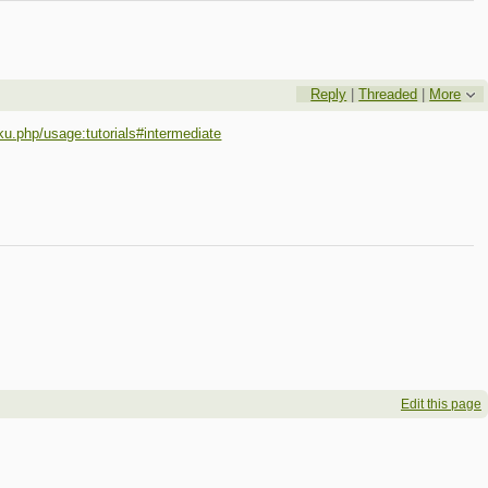
Reply
|
Threaded
|
More
oku.php/usage:tutorials#intermediate
Edit this page