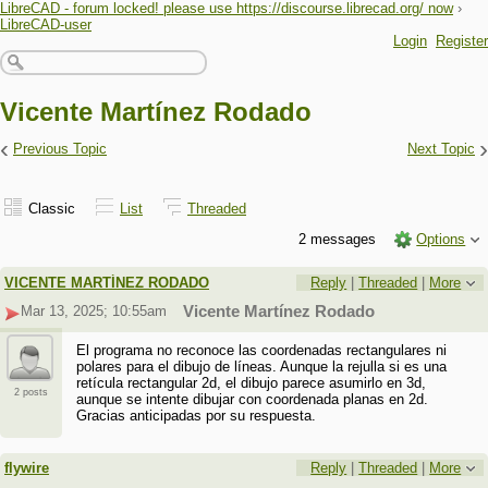
LibreCAD - forum locked! please use https://discourse.librecad.org/ now
›
LibreCAD-user
Login
Register
Vicente Martínez Rodado
‹
›
Previous Topic
Next Topic
Classic
List
Threaded
2 messages
Options
VICENTE MARTÍNEZ RODADO
Reply
|
Threaded
|
More
Mar 13, 2025; 10:55am
Vicente Martínez Rodado
El programa no reconoce las coordenadas rectangulares ni
polares para el dibujo de líneas. Aunque la rejulla si es una
retícula rectangular 2d, el dibujo parece asumirlo en 3d,
2 posts
aunque se intente dibujar con coordenada planas en 2d.
Gracias anticipadas por su respuesta.
flywire
Reply
|
Threaded
|
More