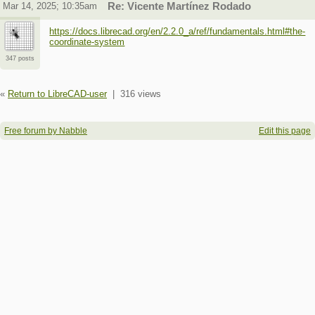
Mar 14, 2025; 10:35am
Re: Vicente Martínez Rodado
https://docs.librecad.org/en/2.2.0_a/ref/fundamentals.html#the-
coordinate-system
347 posts
«
Return to LibreCAD-user
|
316 views
Free forum by Nabble
Edit this page