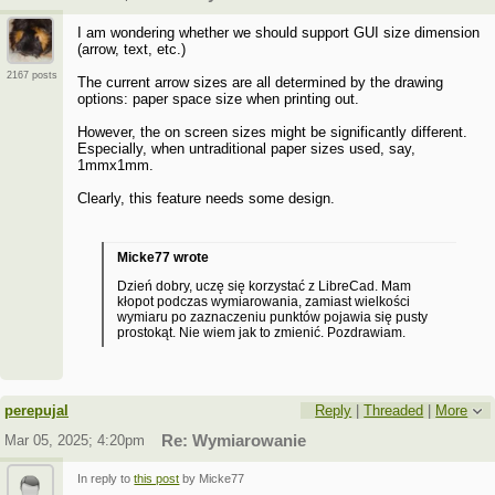
I am wondering whether we should support GUI size dimension
(arrow, text, etc.)
2167 posts
The current arrow sizes are all determined by the drawing
options: paper space size when printing out.
However, the on screen sizes might be significantly different.
Especially, when untraditional paper sizes used, say,
1mmx1mm.
Clearly, this feature needs some design.
Micke77 wrote
Dzień dobry, uczę się korzystać z LibreCad. Mam
kłopot podczas wymiarowania, zamiast wielkości
wymiaru po zaznaczeniu punktów pojawia się pusty
prostokąt. Nie wiem jak to zmienić. Pozdrawiam.
perepujal
Reply
|
Threaded
|
More
Mar 05, 2025; 4:20pm
Re: Wymiarowanie
In reply to
this post
by Micke77