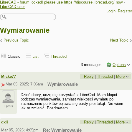
LibreCAD - forum locked! please use https://discourse.librecad.org/ now
›
LibreCAD-user
Login
Register
Wymiarowanie
‹
›
Previous Topic
Next Topic
Classic
List
Threaded
3 messages
Options
Micke77
Reply
|
Threaded
|
More
Mar 05, 2025; 7:06am
Wymiarowanie
Dzień dobry, uczę się korzystać z LibreCad. Mam kłopot
podczas wymiarowania, zamiast wielkości wymiaru po
zaznaczeniu punktów pojawia się pusty prostokąt. Nie wiem
3 posts
jak to zmienić. Pozdrawiam.
dxli
Reply
|
Threaded
|
More
Mar 05, 2025; 4:05pm
Re: Wymiarowanie