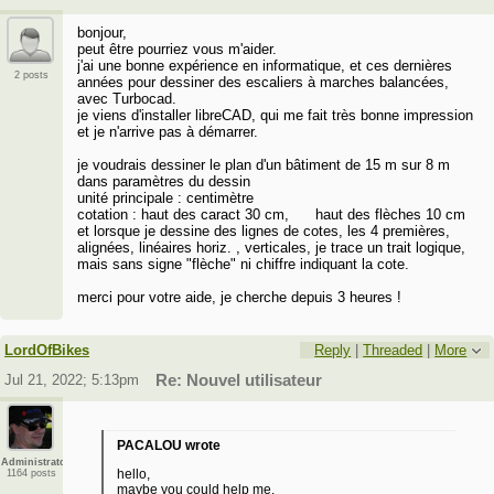
bonjour,
peut être pourriez vous m'aider.
j'ai une bonne expérience en informatique, et ces dernières
2 posts
années pour dessiner des escaliers à marches balancées,
avec Turbocad.
je viens d'installer libreCAD, qui me fait très bonne impression
et je n'arrive pas à démarrer.
je voudrais dessiner le plan d'un bâtiment de 15 m sur 8 m
dans paramètres du dessin
unité principale : centimètre
cotation : haut des caract 30 cm, haut des flèches 10 cm
et lorsque je dessine des lignes de cotes, les 4 premières,
alignées, linéaires horiz. , verticales, je trace un trait logique,
mais sans signe "flèche" ni chiffre indiquant la cote.
merci pour votre aide, je cherche depuis 3 heures !
LordOfBikes
Reply
|
Threaded
|
More
Jul 21, 2022; 5:13pm
Re: Nouvel utilisateur
PACALOU wrote
Administrator
hello,
1164 posts
maybe you could help me.