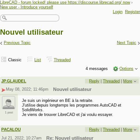
LibreCAD - forum locked! please use https://discourse.librecad.org/ now
›
New user - Introduce yourself
Login
Register
Nouvel utilisateur
‹
›
Previous Topic
Next Topic
Classic
List
Threaded
4 messages
Options
JP.GLAUDEL
Reply
|
Threaded
|
More
May 08, 2022; 11:46pm
Nouvel utilisateur
Je suis un ingénieur en BE à la retraite.
J'utilise depuis longtemps les programmes AutoCAD et
SolidWorks.
1 post
Je viens de trouver LibreCAD et j'ai voulu essayer.
PACALOU
Reply
|
Threaded
|
More
Jul 21, 2022; 10:27am
Re: Nouvel utilisateur