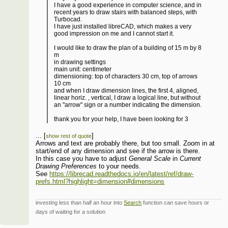
I have a good experience in computer science, and in
recent years to draw stairs with balanced steps, with
Turbocad.
I have just installed libreCAD, which makes a very
good impression on me and I cannot start it.
I would like to draw the plan of a building of 15 m by 8
m
in drawing settings
main unit: centimeter
dimensioning: top of characters 30 cm, top of arrows
10 cm
and when I draw dimension lines, the first 4, aligned,
linear horiz. , vertical, I draw a logical line, but without
an "arrow" sign or a number indicating the dimension.
thank you for your help, I have been looking for 3
hours!
...
[
]
show rest of quote
Arrows and text are probably there, but too small. Zoom in at
start/end of any dimension and see if the arrow is there.
In this case you have to adjust
General Scale
in
Current
Drawing Preferences
to your needs.
See
https://librecad.readthedocs.io/en/latest/ref/draw-
prefs.html?highlight=dimension#dimensions
investing less than half an hour into
Search
function can save hours or
days of waiting for a solution